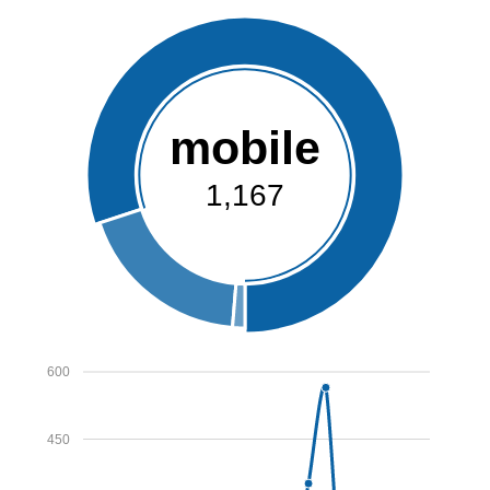
mobile
1,167
600
450