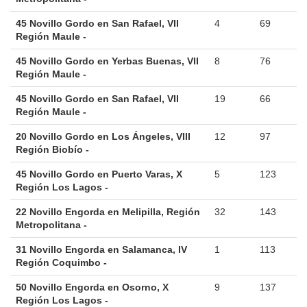
45 Novillo Gordo en San Rafael, VII
4
69
Región Maule -
45 Novillo Gordo en Yerbas Buenas, VII
8
76
Región Maule -
45 Novillo Gordo en San Rafael, VII
19
66
Región Maule -
20 Novillo Gordo en Los Ángeles, VIII
12
97
Región Biobío -
45 Novillo Gordo en Puerto Varas, X
5
123
Región Los Lagos -
22 Novillo Engorda en Melipilla, Región
32
143
Metropolitana -
31 Novillo Engorda en Salamanca, IV
1
113
Región Coquimbo -
50 Novillo Engorda en Osorno, X
9
137
Región Los Lagos -