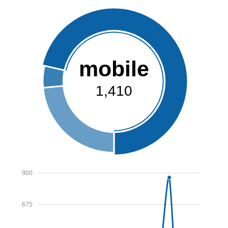
mobile
1,410
900
675